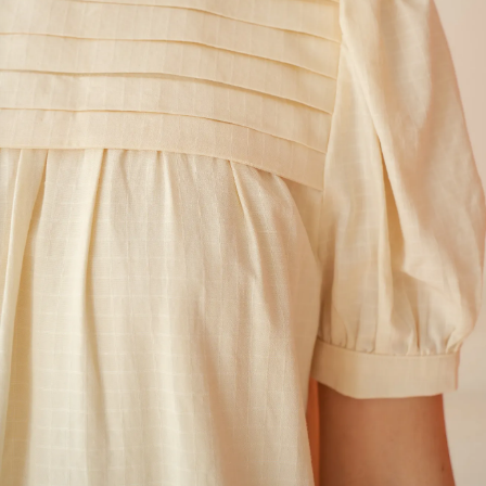
Mariage & Cérémonie
Maillot de bain
Patterns in English
Grossesse & Allaitement
Extensions de patrons
Gamme enfant
Erratums