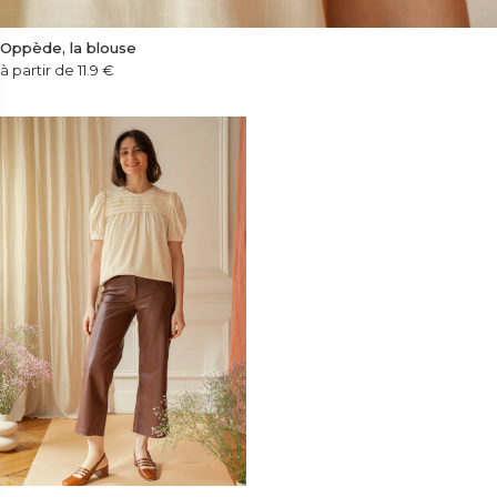
Oppède, la blouse
à partir de 11.9
€