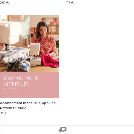
115
€
280
€
Abonnement mensuel à Apolline
Patterns Studio
9.9
€