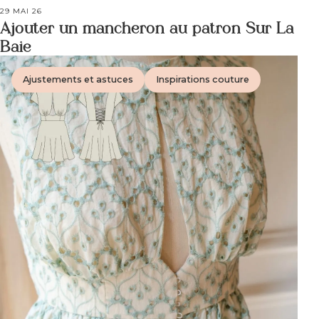
29 MAI 26
Ajouter un mancheron au patron Sur La
Baie
Ajustements et astuces
Inspirations couture