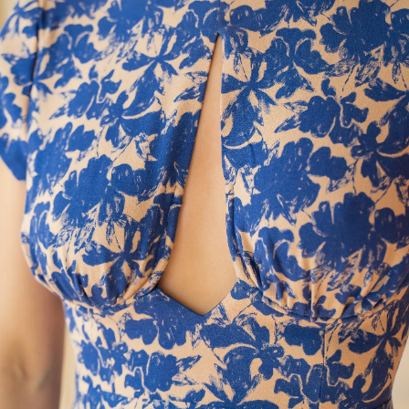
Mariage & Cérémonie
Maillot de bain
Patterns in English
Grossesse & Allaitement
Extensions de patrons
Gamme enfant
Erratums