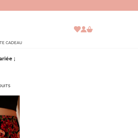
TE CADEAU
riée ;
DUITS
JE DÉCOUVRE
ACCÈS ABONNÉ