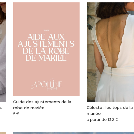
Guide des ajustements de la
s
Céleste : les tops de l
robe de mariée
mariée
5
€
à partir de 13.2
€