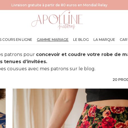
Livraison gratuite à partir de 80 euros en Mondial Relay
S COURS EN LIGNE
GAMME MARIAGE
LE BLOG
LA MARQUE
CAR
le Cérémonie
es patrons pour
concevoir et coudre votre robe de ma
s tenues d’invitées.
éeé"
obes cousues avec mes patrons sur le blog
.
20 PRO