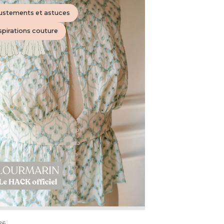
ustements et astuces
spirations couture
26