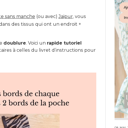
Aj
te sans manche
(ou avec)
Jaipur
, vous
In
dans des tissus qui ont un endroit +
ne
doublure
. Voici un
rapide tutoriel
es à celles du livret d’instructions pour
08 MAI 