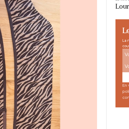
Lourm
Le
La n
cou
En 
pol
con