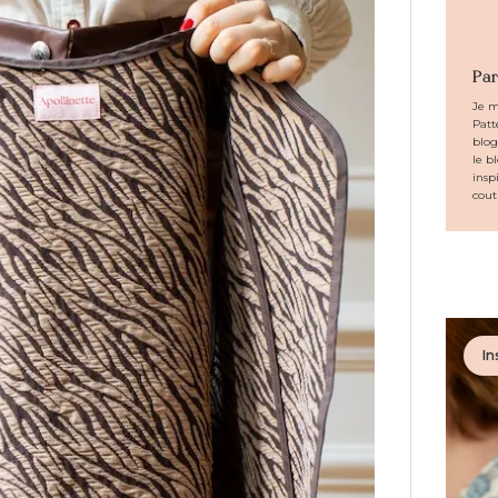
Par
Je m
Patt
blog
le b
insp
cout
In