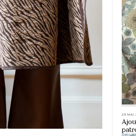
29 MAI 
Ajou
patr