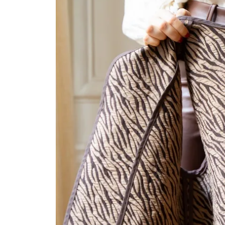
Mariage & Cérémonie
Maillot de bain
Patterns in English
Grossesse & Allaitement
Extensions de patrons
Gamme enfant
Erratums