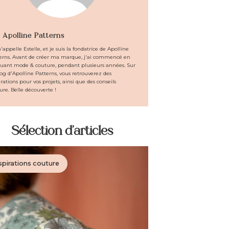
 Apolline Patterns
ACCOMPAGNEMENTS
'appelle Estelle, et je suis la fondatrice de Apolline
erns. Avant de créer ma marque, j'ai commencé en
PERSONNALISÉS
uant mode & couture, pendant plusieurs années. Sur
log d'Apolline Patterns, vous retrouverez des
irations pour vos projets, ainsi que des conseils
ure. Belle découverte !
Sélection d'articles
LOOKBOOK
spirations couture