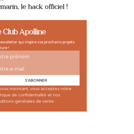
arin, le hack officiel !
 Club Apolline
ewsletter qui inspire vos prochains projets
ture !
S'ABONNER
vous inscrivant, vous acceptez notre
itique de confidentialité
et nos
ditions générales de vente.