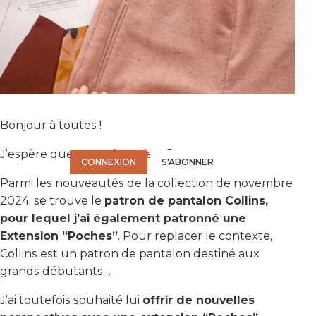
VOUS N'AVEZ PAS LES DROITS POUR ACCÉDER À LA
Bonjour à toutes !
VIDÉO.
Connectez-vous ou abonnez-vous pour accéder à la vidéo.
J’espère que vous allez bien 🙂
CONNEXION
S'ABONNER
Parmi les nouveautés de la collection de novembre
2024, se trouve le
patron de pantalon Collins,
pour lequel j’ai également patronné une
Extension “Poches”
. Pour replacer le contexte,
Collins est un patron de pantalon destiné aux
grands débutants…
J’ai toutefois souhaité lui
offrir de nouvelles