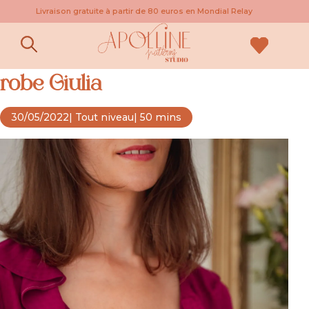
Livraison gratuite à partir de 80 euros en Mondial Relay
Coudre le patron de blouse ou
robe Giulia
30/05/2022
| Tout niveau
| 50 mins