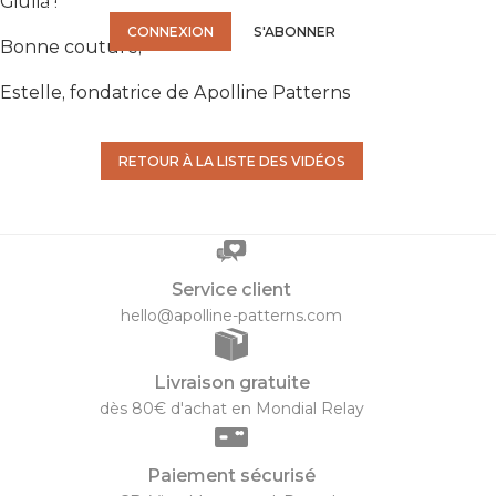
Giulia !
Connectez-vous ou abonnez-vous pour accéder à la vidéo.
CONNEXION
S'ABONNER
Bonne couture,
Estelle, fondatrice de Apolline Patterns
RETOUR À LA LISTE DES VIDÉOS
Service client
hello@apolline-patterns.com
Livraison gratuite
dès 80€ d'achat en Mondial Relay
Paiement sécurisé