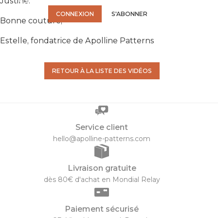
Justine.
Connectez-vous ou abonnez-vous pour accéder à la vidéo.
CONNEXION
S'ABONNER
Bonne couture,
Estelle, fondatrice de Apolline Patterns
RETOUR À LA LISTE DES VIDÉOS
Service client
hello@apolline-patterns.com
Livraison gratuite
dès 80€ d'achat en Mondial Relay
Paiement sécurisé