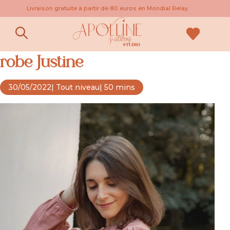
Livraison gratuite à partir de 80 euros en Mondial Relay
Coudre le patron de blouse ou
robe Justine
30/05/2022
| Tout niveau
| 50 mins