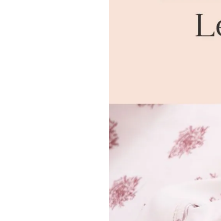
Mariage & Cérémonie
Maillot de bain
Patterns in English
Grossesse & Allaitement
Extensions de patrons
Gamme enfant
Erratums