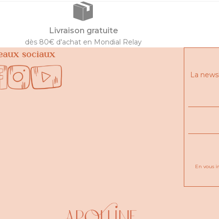
Livraison gratuite
dès 80€ d'achat en Mondial Relay
eaux sociaux
La newsl
En vous i