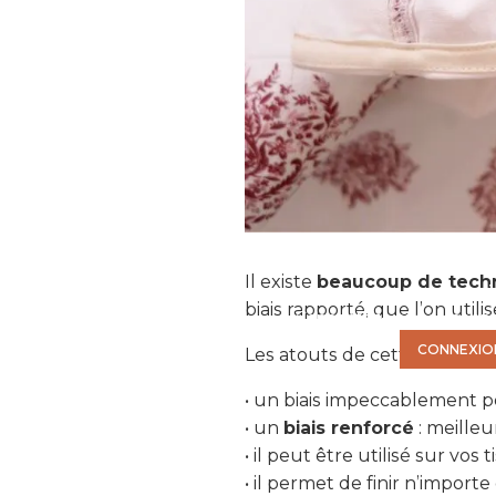
VOUS N'AVEZ PAS LES
Il existe
beaucoup de techni
biais rapporté, que l’on util
Connectez-vous ou abonne
CONNEXIO
Les atouts de cette techniqu
• un biais impeccablement po
• un
biais renforcé
: meille
• il peut être utilisé sur vos 
• il permet de finir n’impo