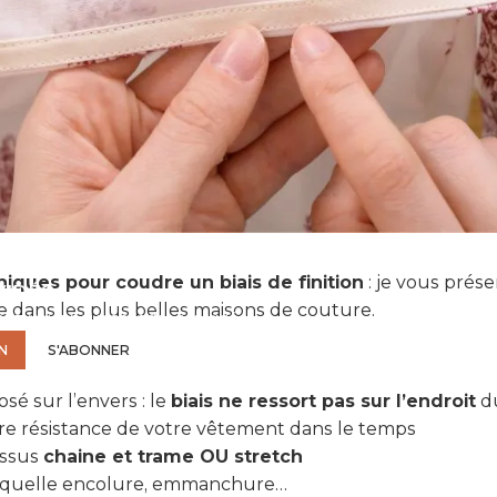
 DROITS POUR ACCÉDER À LA
ques pour coudre un biais de finition
: je vous prése
VIDÉO.
ise dans les plus belles maisons de couture.
z-vous pour accéder à la vidéo.
N
S'ABONNER
e :
sé sur l’envers : le
biais ne ressort pas sur l’endroit
du
ure résistance de votre vêtement dans le temps
tissus
chaine et trame OU stretch
rte quelle encolure, emmanchure…