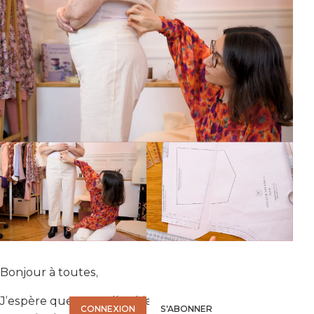
VOUS N'AVEZ PAS LES DROITS POUR ACCÉDER À LA
Bonjour à toutes,
VIDÉO.
Connectez-vous ou abonnez-vous pour accéder à la vidéo.
J’espère que vous allez bien !
CONNEXION
S'ABONNER