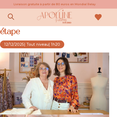
Livraison gratuite à partir de 80 euros en Mondial Relay
La toile du pantalon, étape par
étape
12/12/2025
| Tout niveau
| 1h20