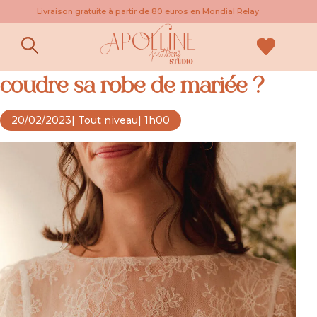
Livraison gratuite à partir de 80 euros en Mondial Relay
Quels tissus choisir pour
coudre sa robe de mariée ?
20/02/2023
| Tout niveau
| 1h00