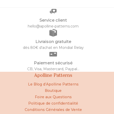
Service client
hello@apolline-patterns.com
Livraison gratuite
dès 80€ d'achat en Mondial Relay
Paiement sécurisé
CB, Visa, Mastercard, Paypal...
Apolline Patterns
Le Blog d’Apolline Patterns
Boutique
Foire aux Questions
Politique de confidentialité
Conditions Générales de Vente