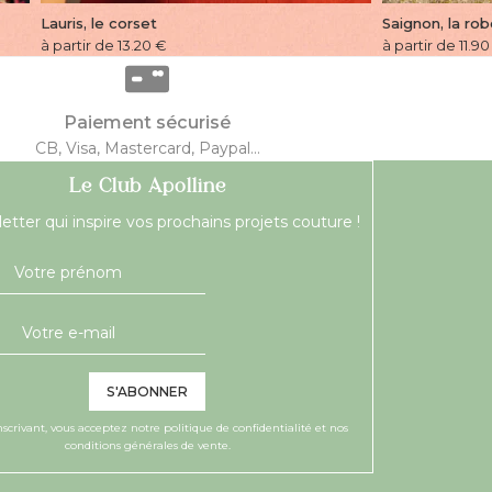
Lauris, le corset
Saignon, la ro
à partir de 13.20
€
à partir de 11.90
Paiement sécurisé
CB, Visa, Mastercard, Paypal...
Le Club Apolline
etter qui inspire vos prochains projets couture !
S'ABONNER
nscrivant, vous acceptez notre
politique de confidentialité
et nos
conditions générales de vente.