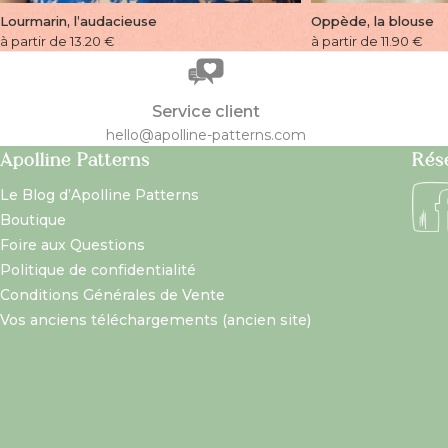
Lourmarin, l’audacieuse
Oppède, la blouse
à partir de 13.20
€
à partir de 11.90
€
Service client
hello@apolline-patterns.com
Apolline Patterns
Rés
Le Blog d’Apolline Patterns
Boutique
Foire aux Questions
Politique de confidentialité
Conditions Générales de Vente
Vos anciens téléchargements (ancien site)