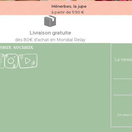
Ménerbes, la jupe
à partir de 11.90
€
Livraison gratuite
dès 80€ d'achat en Mondial Relay
eaux sociaux
La newsl
En vous i