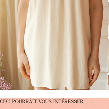
Mariage & Cérémonie
Maillot de bain
Patterns in English
Grossesse & Allaitement
Extensions de patrons
Gamme enfant
Erratums
CECI POURRAIT VOUS INTÉRESSER...