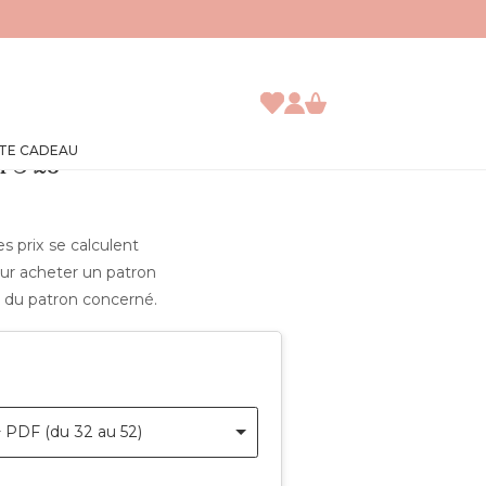
TE CADEAU
PS 26
s prix se calculent
our acheter un patron
m du patron concerné.
JE DÉCOUVRE
 PDF (du 32 au 52)
ACCÈS ABONNÉ