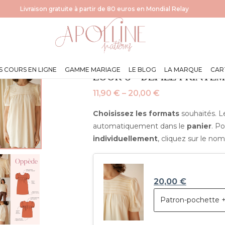
Livraison gratuite à partir de 80 euros en Mondial Relay
S COURS EN LIGNE
GAMME MARIAGE
LE BLOG
LA MARQUE
CAR
LOOK 5 – DÉFILÉ PRINTEM
11,90
€
–
20,00
€
Plage
de
Choisissez les formats
souhaités. Le
éeé"
prix :
automatiquement dans le
panier
. P
11,90 €
individuellement
, cliquez sur le no
à
20,00 €
20,00
€
Patron-pochette +