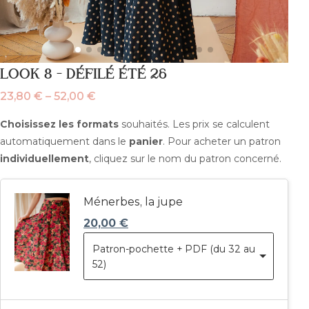
LOOK 8 – DÉFILÉ ÉTÉ 26
23,80
€
–
52,00
€
Plage
de
Choisissez les formats
souhaités. Les prix se calculent
prix :
automatiquement dans le
panier
. Pour acheter un patron
23,80 €
individuellement
, cliquez sur le nom du patron concerné.
à
52,00 €
Ménerbes, la jupe
20,00
€
Patron-pochette + PDF (du 32 au
52)