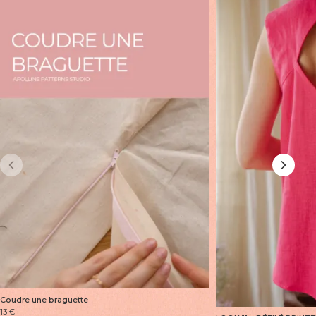
Coudre une braguette
13
€