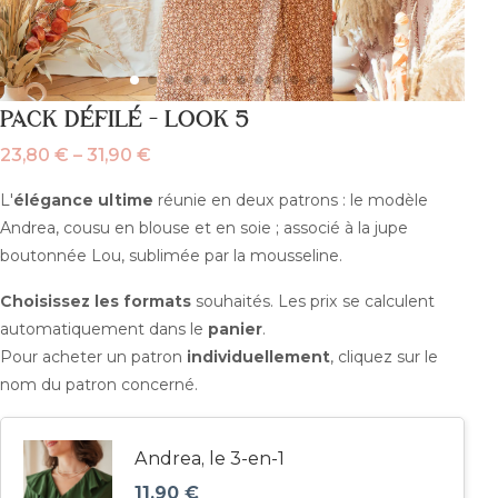
PACK DÉFILÉ – LOOK 5
23,80
€
–
31,90
€
Plage
de
L'
élégance ultime
réunie en deux patrons : le modèle
prix :
Andrea, cousu en blouse et en soie ; associé à la jupe
23,80 €
boutonnée Lou, sublimée par la mousseline.
à
Choisissez les formats
souhaités. Les prix se calculent
31,90 €
automatiquement dans le
panier
.
Pour acheter un patron
individuellement
, cliquez sur le
nom du patron concerné.
Andrea, le 3-en-1
11,90
€