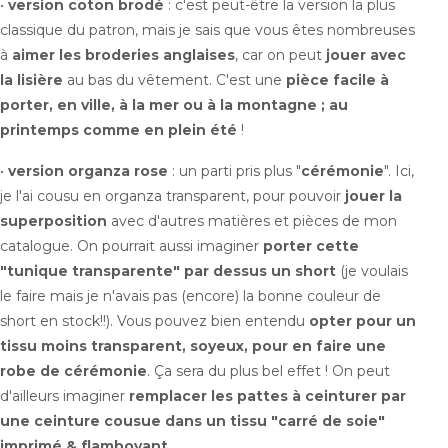
•
version coton brodé
: c'est peut-être la version la plus
classique du patron, mais je sais que vous êtes nombreuses
à
aimer les broderies anglaises
, car on peut
jouer avec
la lisière
au bas du vêtement. C'est une
pièce facile à
porter, en ville, à la mer ou à la montagne ; au
printemps comme en plein été
!
•
version organza rose
: un parti pris plus "
cérémonie
". Ici,
je l'ai cousu en organza transparent, pour pouvoir
jouer la
superposition
avec d'autres matières et pièces de mon
catalogue. On pourrait aussi imaginer
porter cette
"tunique transparente" par dessus un short
(
je voulais
le faire mais je n'avais pas (encore) la bonne couleur de
short en stock!!
). Vous pouvez bien entendu
opter pour un
tissu moins transparent, soyeux, pour en faire une
robe de cérémonie
. Ça sera du plus bel effet ! On peut
d'ailleurs imaginer
remplacer les pattes à ceinturer par
une ceinture cousue dans un tissu "carré de soie"
imprimé & flamboyant
...