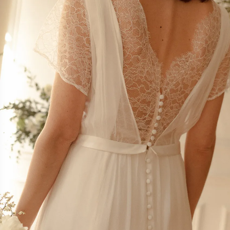
Mariage & Cérémonie
Maillot de bain
Patterns in English
Grossesse & Allaitement
Extensions de patrons
Gamme enfant
Erratums