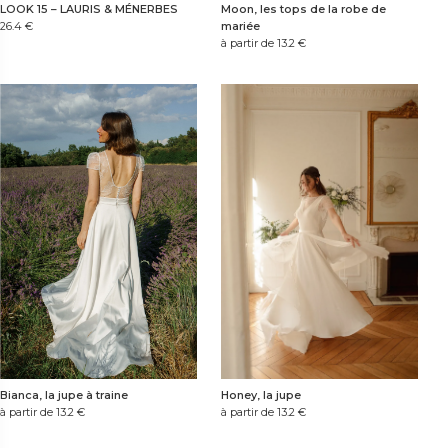
LOOK 15 – LAURIS & MÉNERBES
Moon, les tops de la robe de
26.4
€
mariée
à partir de 13.2
€
Bianca, la jupe à traine
Honey, la jupe
à partir de 13.2
€
à partir de 13.2
€