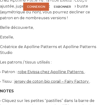
chez Apolline Patterns : la robe Eivissa ! Coupe
Connectez-vous ou abonnez-vous pour accéder à la vidéo.
ajustée, jupe boutonnée, deux bases de buste
CONNEXION
S'ABONNER
(asymétrique ou non), vous pourrez décliner ce
patron en de nombreuses versions !
Belle découverte,
Estelle,
Créatrice de Apolline Patterns et Apolline Patterns
Studio
Les patrons / tissus utilisés :
• Patron :
robe Eivissa chez Apolline Patterns
.
• Tissu :
jersey de coton bio corail – Fairy Factory
.
NOTES
• Cliquez sur les petites “pastilles” dans la barre de