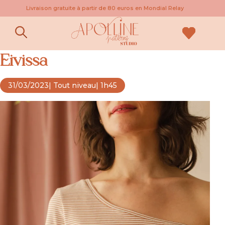
Livraison gratuite à partir de 80 euros en Mondial Relay
Pas à pas : le patron de robe
Eivissa
31/03/2023
| Tout niveau
| 1h45