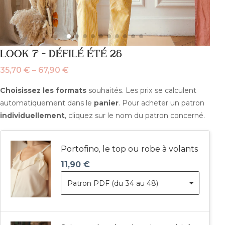
LOOK 7 – DÉFILÉ ÉTÉ 26
35,70
€
–
67,90
€
Plage
de
Choisissez les formats
souhaités. Les prix se calculent
prix :
automatiquement dans le
panier
. Pour acheter un patron
35,70 €
individuellement
, cliquez sur le nom du patron concerné.
à
67,90 €
Portofino, le top ou robe à volants
11,90
€
Patron PDF (du 34 au 48)