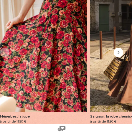
Ménerbes, la jupe
Saignon, la robe chemise
à partir de 11.90
€
à partir de 11.90
€